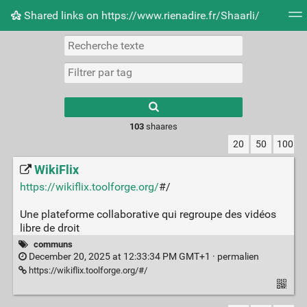
Shared links on https://www.rienadire.fr/Shaarli/
Nuage de tags
Quotidien
Flux RSS
Connexion
Type 1 or more
characters for
results.
103
shaares
20
50
100
WikiFlix
https://wikiflix.toolforge.org/
#/
Une plateforme collaborative qui regroupe des vidéos
libre de droit
communs
December 20, 2025 at 12:33:34 PM GMT+1 ·
permalien
https://wikiflix.toolforge.org/#/