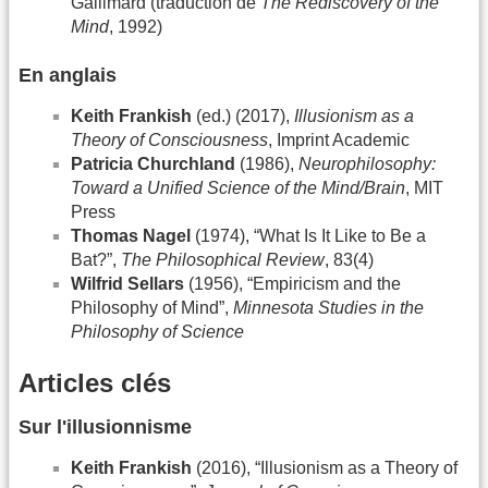
Gallimard (traduction de
The Rediscovery of the
Mind
, 1992)
En anglais
Keith Frankish
(ed.) (2017),
Illusionism as a
Theory of Consciousness
, Imprint Academic
Patricia Churchland
(1986),
Neurophilosophy:
Toward a Unified Science of the Mind/Brain
, MIT
Press
Thomas Nagel
(1974), “What Is It Like to Be a
Bat?”,
The Philosophical Review
, 83(4)
Wilfrid Sellars
(1956), “Empiricism and the
Philosophy of Mind”,
Minnesota Studies in the
Philosophy of Science
Articles clés
Sur l'illusionnisme
Keith Frankish
(2016), “Illusionism as a Theory of