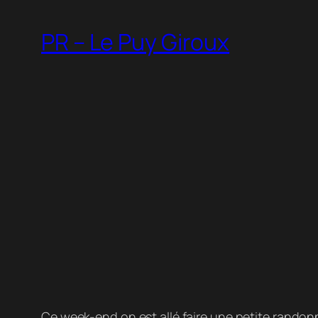
PR – Le Puy Giroux
Ce week-end on est allé faire une petite randonn