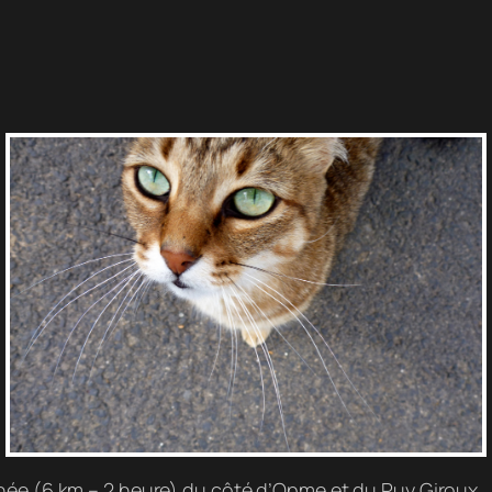
ée (6 km – 2 heure) du côté d’Opme et du Puy Giroux. J’a