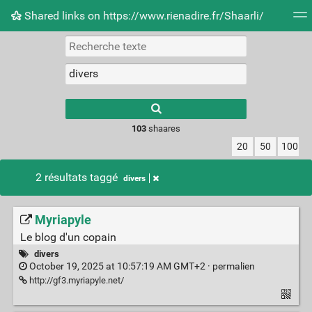
Shared links on https://www.rienadire.fr/Shaarli/
Nuage de tags
Quotidien
Flux RSS
Connexion
Type 1 or more
characters for
results.
103
shaares
20
50
100
2 résultats taggé
divers
Myriapyle
Le blog d'un copain
divers
October 19, 2025 at 10:57:19 AM GMT+2 ·
permalien
http://gf3.myriapyle.net/