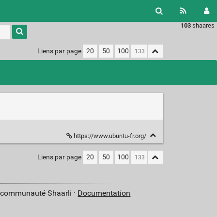
103
shaares
Type 1 or
more
characters
Liens par page
20
50
100
for
results.
https://www.ubuntu-fr.org/
Liens par page
20
50
100
a communauté Shaarli ·
Documentation