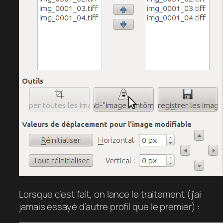
Lorsque c’est fait, on lance le traitement (j’ai
jamais essayé d’autre profil que le premier) :