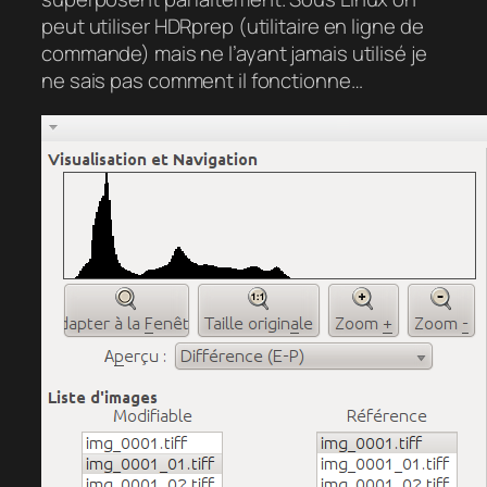
peut utiliser HDRprep (utilitaire en ligne de
commande) mais ne l’ayant jamais utilisé je
ne sais pas comment il fonctionne…