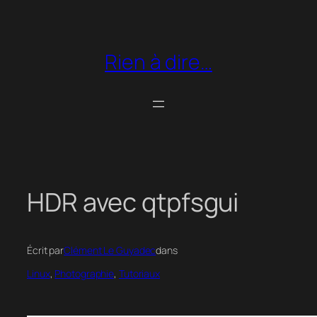
Aller
au
contenu
Rien à dire…
HDR avec qtpfsgui
Écrit par
Clément Le Guyadec
dans
Linux
, 
Photographie
, 
Tutoriaux