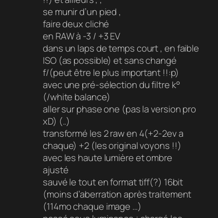
se munir d’un pied ,
faire deux cliché
en RAW à -3 / +3 EV
dans un laps de temps court , en faible
ISO (as possible) et sans changé
f/(peut être le plus important !!:p)
avec une pré-sélection du filtre k°
(/white balance)
aller sur phase one (pas la version pro
xD) (..)
transformé les 2 raw en 4(+2-2ev a
chaque) +2 (les original voyons !!)
avec les haute lumière et ombre
ajusté
sauvé le tout en format tiff(?) 16bit
(moins d’aberration après traitement
(114mo chaque image …)