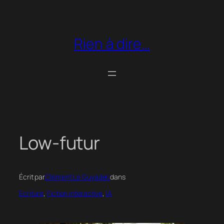
Aller
au
contenu
Rien à dire…
Low-futur
Écrit par
Clément Le Guyadec
dans
Ecriture
, 
Fiction interactive
, 
IA