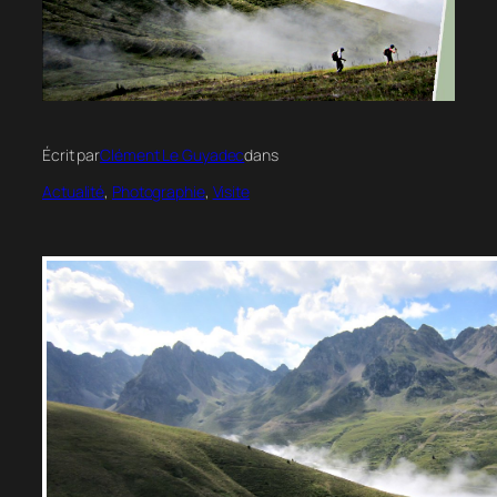
Écrit par
Clément Le Guyadec
dans
Actualité
, 
Photographie
, 
Visite