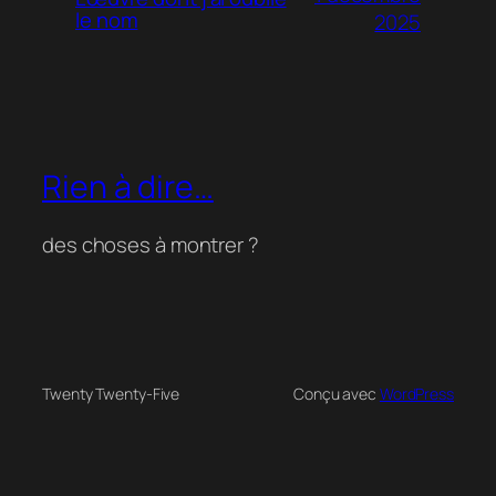
le nom
2025
Rien à dire…
des choses à montrer ?
Twenty Twenty-Five
Conçu avec
WordPress