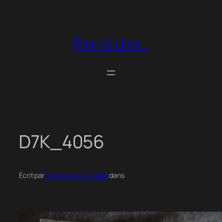
Aller
au
contenu
Rien à dire…
D7K_4056
Écrit par
Clément Le Guyadec
dans