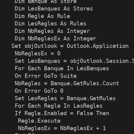
 Dim Banque As Store

 Dim LesBanques As Stores

 Dim Regle As Rule

 Dim LesRegles As Rules

 Dim NbRegles As Integer

 Dim NbReglesEx As Integer

Set objOutlook = Outlook.Application

 NbReglesEx = 0

 Set LesBanques = objOutlook.Session.S
 For Each Banque In LesBanques

 On Error GoTo Suite

 NbRegles = Banque.GetRules.Count

 On Error GoTo 0

 Set LesRegles = Banque.GetRules

 For Each Regle In LesRegles

 If Regle.Enabled = False Then

  Regle.Execute

  NbReglesEx = NbReglesEx + 1
