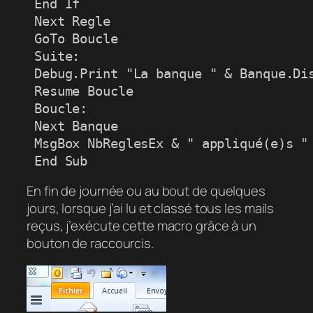
 End If

 Next Regle

 GoTo Boucle

 Suite:

 Debug.Print "La banque " & Banque.Dis
 Resume Boucle

 Boucle:

 Next Banque

 MsgBox NbReglesEx & " appliqué(e)s "

 End Sub
En fin de journée ou au bout de quelques
jours, lorsque j’ai lu et classé tous les mails
reçus, j’exécute cette macro grâce à un
bouton de raccourcis.