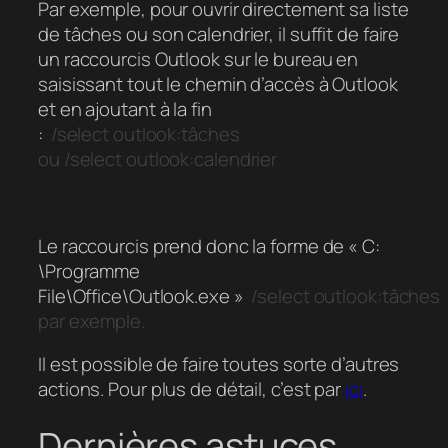
Par exemple, pour ouvrir directement sa liste
de tâches ou son calendrier, il suffit de faire
un raccourcis Outlook sur le bureau en
saisissant tout le chemin d’accès à Outlook
et en ajoutant à la fin
:
/select
outlook:tâches
ou
/select
outlook:calendrier
Le raccourcis prend donc la forme de « C:
\Programme
File\Office\Outlook.exe »
/select
outlook:tâches
par exemple.
Il est possible de faire toutes sorte d’autres
actions. Pour plus de détail, c’est par
ici
.
Dernières astuces