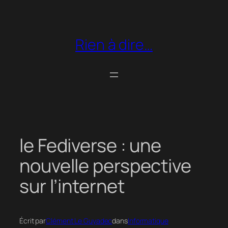
Aller
au
contenu
Rien à dire…
le Fediverse : une
nouvelle perspective
sur l’internet
Écrit par
Clément Le Guyadec
dans
Informatique